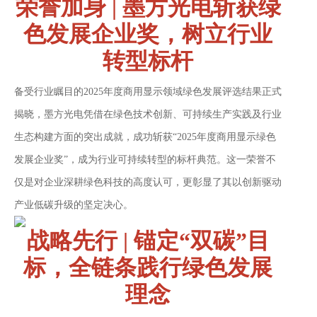
荣誉加身 | 墨方光电斩获绿
色发展企业奖，树立行业
转型标杆
备受行业瞩目的2025年度商用显示领域绿色发展评选结果正式
揭晓，墨方光电凭借在绿色技术创新、可持续生产实践及行业
生态构建方面的突出成就，成功斩获“2025年度商用显示绿色
发展企业奖”，成为行业可持续转型的标杆典范。这一荣誉不
仅是对企业深耕绿色科技的高度认可，更彰显了其以创新驱动
产业低碳升级的坚定决心。
战略先行 | 锚定“双碳”目
标，全链条践行绿色发展
理念