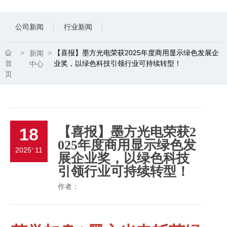
公司新闻
行业新闻
【喜报】墨方光电荣获2025年度商用显示绿色发展企
新闻
首
业奖，以绿色科技引领行业可持续转型！
中心
页
18
【喜报】墨方光电荣获2
025年度商用显示绿色发
-
2025
11
展企业奖，以绿色科技
引领行业可持续转型！
作者：